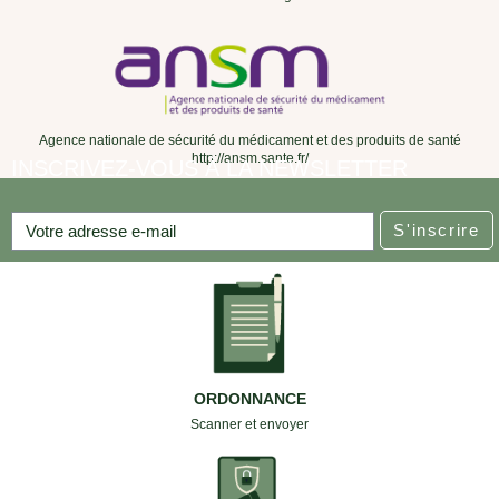
Agence nationale de sécurité du médicament et des produits de santé
http://ansm.sante.fr/
INSCRIVEZ-VOUS À LA NEWSLETTER
S'inscrire
ORDONNANCE
Scanner et envoyer