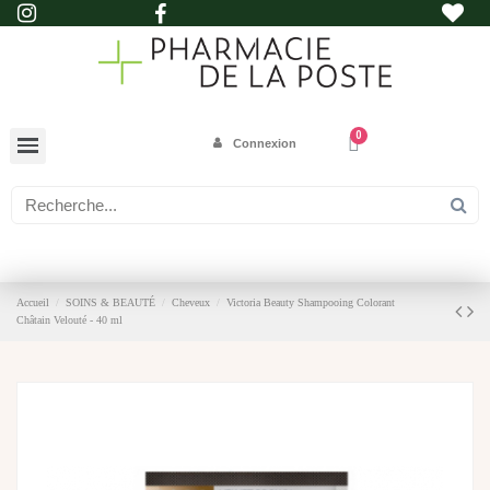
Connexion
Accueil
SOINS & BEAUTÉ
Cheveux
Victoria Beauty Shampooing Colorant
Châtain Velouté - 40 ml