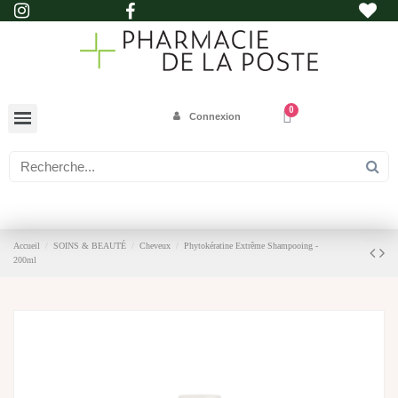
Connexion
Accueil
SOINS & BEAUTÉ
Cheveux
Phytokératine Extrême Shampooing -
200ml