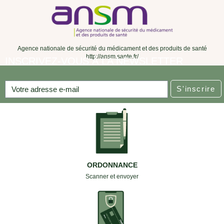
Agence nationale de sécurité du médicament et des produits de santé
http://ansm.sante.fr/
INSCRIVEZ-VOUS À LA NEWSLETTER
S'inscrire
ORDONNANCE
Scanner et envoyer