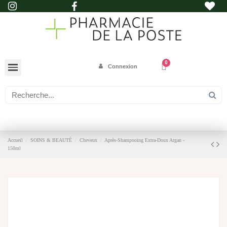
Connexion
Accueil
SOINS & BEAUTÉ
Cheveux
Après-Shampooing Extra-Doux Argan -
150ml