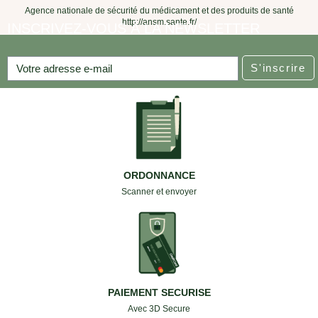
Agence nationale de sécurité du médicament et des produits de santé
http://ansm.sante.fr/
INSCRIVEZ-VOUS À LA NEWSLETTER
S'inscrire
ORDONNANCE
Scanner et envoyer
PAIEMENT SECURISE
Avec 3D Secure