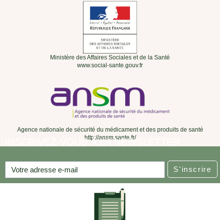
Ministère des Affaires Sociales et de la Santé
www.social-sante.gouv.fr
Agence nationale de sécurité du médicament et des produits de santé
http://ansm.sante.fr/
INSCRIVEZ-VOUS À LA NEWSLETTER
S'inscrire