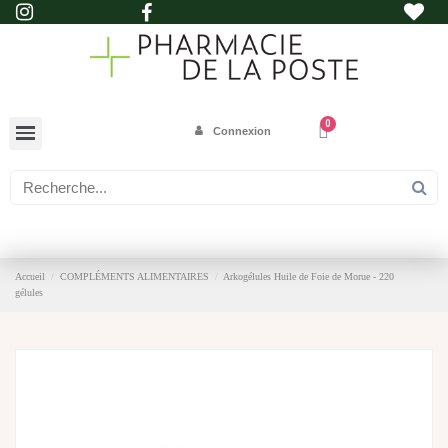
Connexion
Accueil
COMPLÉMENTS ALIMENTAIRES
Arkogélules Huile de Foie de Morue - 220
gélules