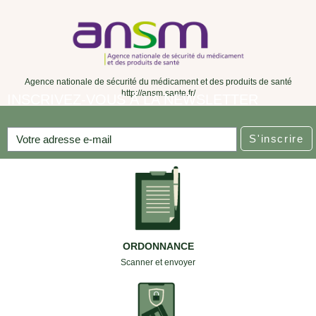
Agence nationale de sécurité du médicament et des produits de santé
http://ansm.sante.fr/
INSCRIVEZ-VOUS À LA NEWSLETTER
S'inscrire
ORDONNANCE
Scanner et envoyer