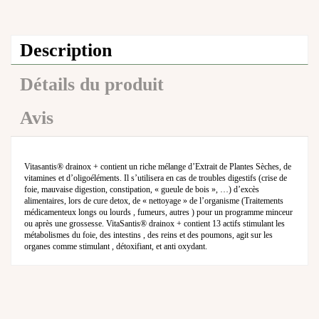
Description
Détails du produit
Avis
Vitasantis® drainox + contient un riche mélange d’Extrait de Plantes Sèches, de
vitamines et d’oligoéléments. Il s’utilisera en cas de troubles digestifs (crise de
foie, mauvaise digestion, constipation, « gueule de bois », …) d’excès
alimentaires, lors de cure detox, de « nettoyage » de l’organisme (Traitements
médicamenteux longs ou lourds , fumeurs, autres ) pour un programme minceur
ou après une grossesse. VitaSantis® drainox + contient 13 actifs stimulant les
métabolismes du foie, des intestins , des reins et des poumons, agit sur les
organes comme stimulant , détoxifiant, et anti oxydant.