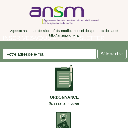
Agence nationale de sécurité du médicament et des produits de santé
http://ansm.sante.fr/
INSCRIVEZ-VOUS À LA NEWSLETTER
S'inscrire
ORDONNANCE
Scanner et envoyer