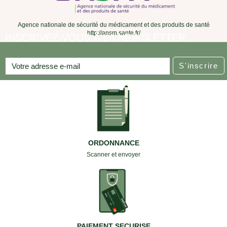
Agence nationale de sécurité du médicament et des produits de santé
http://ansm.sante.fr/
INSCRIVEZ-VOUS À LA NEWSLETTER
S'inscrire
ORDONNANCE
Scanner et envoyer
PAIEMENT SECURISE