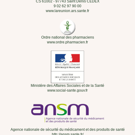
CS 61002 - 97743 Saint Denis CEDEX
9 02 62 97 90 00
www.lareunion.ars.sante.fr
Ordre national des pharmaciens
www.ordre.pharmacien.fr
Ministère des Affaires Sociales et de la Santé
www.social-sante.gouv.fr
Agence nationale de sécurité du médicament et des produits de santé
http://ansm.sante.fr/