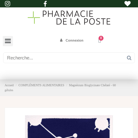
Connexion
Accueil
COMPLÉMENTS ALIMENTAIRES
Magnésium Bisglycinate Chélaté - 60
gélules