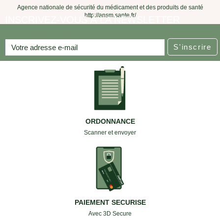
Agence nationale de sécurité du médicament et des produits de santé
http://ansm.sante.fr/
INSCRIVEZ-VOUS À LA NEWSLETTER
S'inscrire
ORDONNANCE
Scanner et envoyer
PAIEMENT SECURISE
Avec 3D Secure