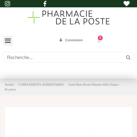
Connexion
Accueil
COMPLÉMENTS ALIMENTAIRES
Good Burn Boost Minceur brûle Graisse -
60 pièces