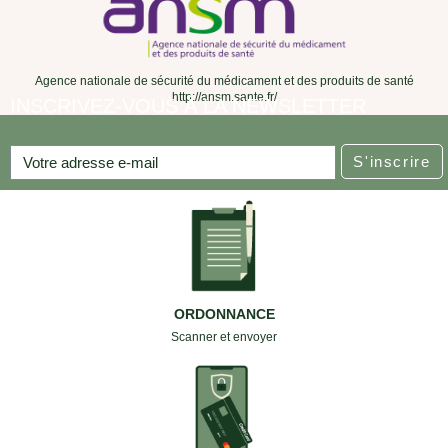
Agence nationale de sécurité du médicament et des produits de santé
http://ansm.sante.fr/
INSCRIVEZ-VOUS À LA NEWSLETTER
S'inscrire
ORDONNANCE
Scanner et envoyer