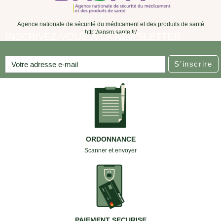
Agence nationale de sécurité du médicament et des produits de santé
http://ansm.sante.fr/
INSCRIVEZ-VOUS À LA NEWSLETTER
S'inscrire
ORDONNANCE
Scanner et envoyer
PAIEMENT SECURISE