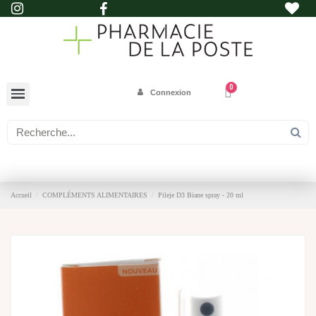
Connexion
Accueil
COMPLÉMENTS ALIMENTAIRES
Pileje D3 Biane spray - 20 ml