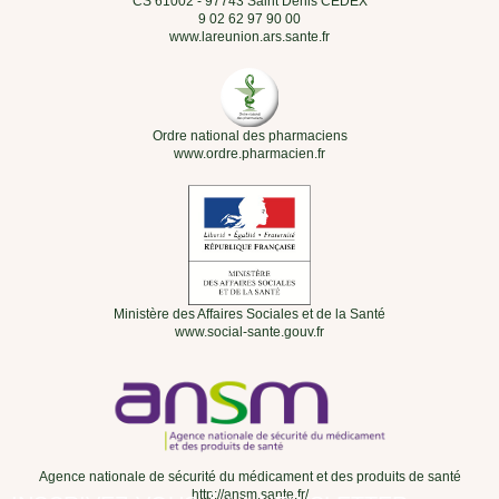
CS 61002 - 97743 Saint Denis CEDEX
9 02 62 97 90 00
www.lareunion.ars.sante.fr
Ordre national des pharmaciens
www.ordre.pharmacien.fr
Ministère des Affaires Sociales et de la Santé
www.social-sante.gouv.fr
Agence nationale de sécurité du médicament et des produits de santé
http://ansm.sante.fr/