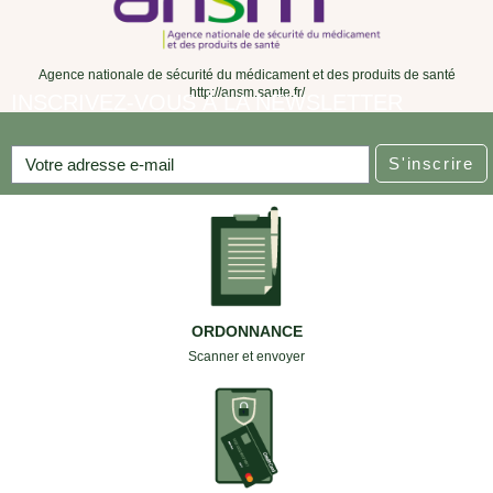
Agence nationale de sécurité du médicament et des produits de santé
http://ansm.sante.fr/
INSCRIVEZ-VOUS À LA NEWSLETTER
S'inscrire
ORDONNANCE
Scanner et envoyer