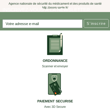
Agence nationale de sécurité du médicament et des produits de santé
http://ansm.sante.fr/
INSCRIVEZ-VOUS À LA NEWSLETTER
S'inscrire
ORDONNANCE
Scanner et envoyer
PAIEMENT SECURISE
Avec 3D Secure