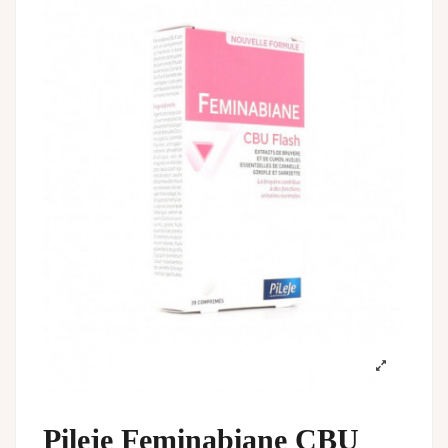
Pileje Feminabiane CBU