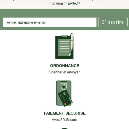
http://ansm.sante.fr/
INSCRIVEZ-VOUS À LA NEWSLETTER
S'inscrire
ORDONNANCE
Scanner et envoyer
PAIEMENT SECURISE
Avec 3D Secure