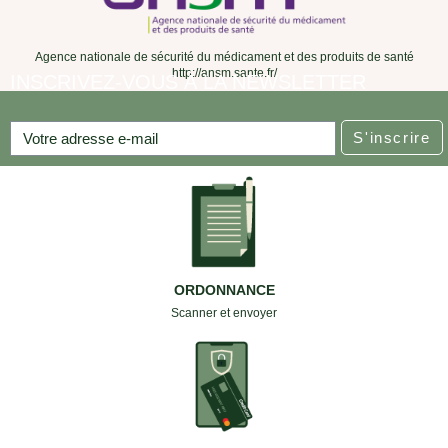
Agence nationale de sécurité du médicament et des produits de santé
http://ansm.sante.fr/
INSCRIVEZ-VOUS À LA NEWSLETTER
S'inscrire
ORDONNANCE
Scanner et envoyer