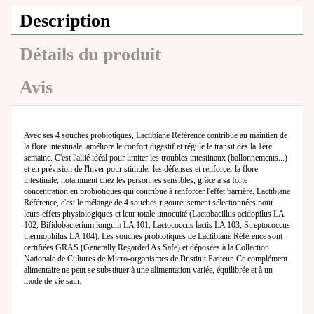
Description
Détails du produit
Avis
Avec ses 4 souches probiotiques, Lactibiane Référence contribue au maintien de
la flore intestinale, améliore le confort digestif et régule le transit dès la 1ère
semaine. C'est l'allié idéal pour limiter les troubles intestinaux (ballonnements...)
et en prévision de l'hiver pour stimuler les défenses et renforcer la flore
intestinale, notamment chez les personnes sensibles, grâce à sa forte
concentration en probiotiques qui contribue à renforcer l'effet barrière. Lactibiane
Référence, c'est le mélange de 4 souches rigoureusement sélectionnées pour
leurs effets physiologiques et leur totale innocuité (Lactobacillus acidopilus LA
102, Bifidobacterium longum LA 101, Lactococcus lactis LA 103, Streptococcus
thermophilus LA 104). Les souches probiotiques de Lactibiane Référence sont
certifiées GRAS (Generally Regarded As Safe) et déposées à la Collection
Nationale de Cultures de Micro-organismes de l'institut Pasteur. Ce complément
alimentaire ne peut se substituer à une alimentation variée, équilibrée et à un
mode de vie sain.