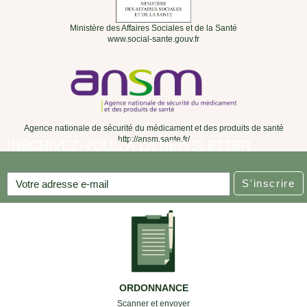
Ministère des Affaires Sociales et de la Santé
www.social-sante.gouv.fr
Agence nationale de sécurité du médicament et des produits de santé
http://ansm.sante.fr/
INSCRIVEZ-VOUS À LA NEWSLETTER
S'inscrire
ORDONNANCE
Scanner et envoyer