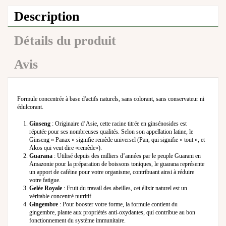
Description
Détails du produit
Avis
Formule concentrée à base d'actifs naturels, sans colorant, sans conservateur ni
édulcorant.
Ginseng
: Originaire d’Asie, cette racine titrée en ginsénosides est
réputée pour ses nombreuses qualités. Selon son appellation latine, le
Ginseng « Panax » signifie remède universel (Pan, qui signifie « tout », et
Akos qui veut dire «remède»).
Guarana
: Utilisé depuis des milliers d’années par le peuple Guarani en
Amazonie pour la préparation de boissons toniques, le guarana représente
un apport de caféine pour votre organisme, contribuant ainsi à réduire
votre fatigue.
Gelée Royale
: Fruit du travail des abeilles, cet élixir naturel est un
véritable concentré nutritif.
Gingembre
: Pour booster votre forme, la formule contient du
gingembre, plante aux propriétés anti-oxydantes, qui contribue au bon
fonctionnement du système immunitaire.