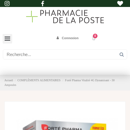
Connexion
Accueil
COMPLÉMENTS ALIMENTAIRES
Forté Pharma Vitalité 4G Dynamisant - 30
Ampoules