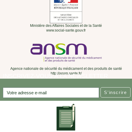
Ministère des Affaires Sociales et de la Santé
www.social-sante.gouv.fr
Agence nationale de sécurité du médicament et des produits de santé
http://ansm.sante.fr/
INSCRIVEZ-VOUS À LA NEWSLETTER
S'inscrire