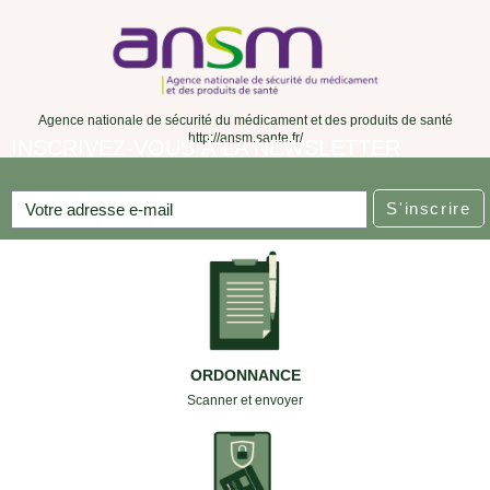
Agence nationale de sécurité du médicament et des produits de santé
http://ansm.sante.fr/
INSCRIVEZ-VOUS À LA NEWSLETTER
S'inscrire
ORDONNANCE
Scanner et envoyer