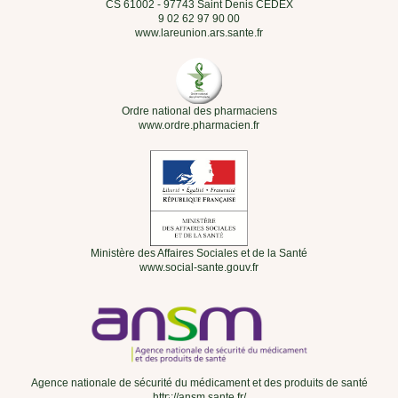
CS 61002 - 97743 Saint Denis CEDEX
9 02 62 97 90 00
www.lareunion.ars.sante.fr
Ordre national des pharmaciens
www.ordre.pharmacien.fr
Ministère des Affaires Sociales et de la Santé
www.social-sante.gouv.fr
Agence nationale de sécurité du médicament et des produits de santé
http://ansm.sante.fr/