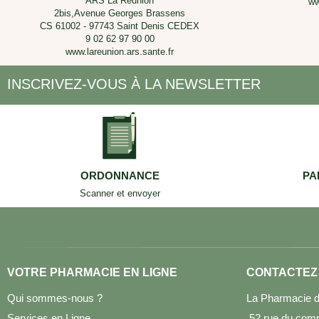
ARS La Réunion
ww
2bis,Avenue Georges Brassens
CS 61002 - 97743 Saint Denis CEDEX
9 02 62 97 90 00
www.lareunion.ars.sante.fr
INSCRIVEZ-VOUS À LA NEWSLETTER
ORDONNANCE
PA
Scanner et envoyer
VOTRE PHARMACIE EN LIGNE
CONTACTEZ
Qui sommes-nous ?
La Pharmacie d
Services en Ligne
52 rue du com