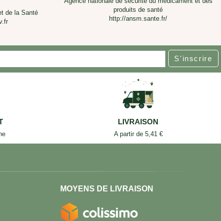
Agence nationale de sécurité du médicament et des
produits de santé
et de la Santé
http://ansm.sante.fr/
.fr
S'inscrire
T
LIVRAISON
ne
A partir de 5,41 €
MOYENS DE LIVRAISON