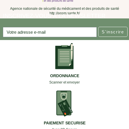
Agence nationale de sécurité du médicament et des produits de santé
http://ansm.sante.fr/
INSCRIVEZ-VOUS À LA NEWSLETTER
S'inscrire
ORDONNANCE
Scanner et envoyer
PAIEMENT SECURISE