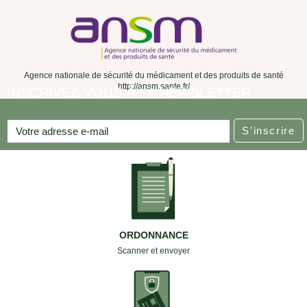
Agence nationale de sécurité du médicament et des produits de santé
http://ansm.sante.fr/
INSCRIVEZ-VOUS À LA NEWSLETTER
S'inscrire
ORDONNANCE
Scanner et envoyer