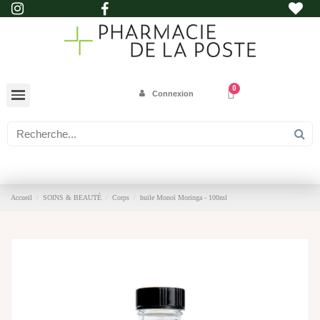
Connexion
Accueil
SOINS & BEAUTÉ
Corps
huile Monoï Moringa - 100ml