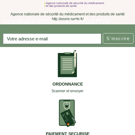
Agence nationale de sécurité du médicament et des produits de santé
http://ansm.sante.fr/
INSCRIVEZ-VOUS À LA NEWSLETTER
S'inscrire
ORDONNANCE
Scanner et envoyer
PAIEMENT SECURISE