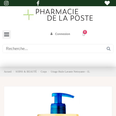
Connexion
Accueil
SOINS & BEAUTÉ
Corps
Uriage Huile Lavante Nettoyante - 1L