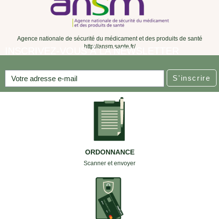
Agence nationale de sécurité du médicament et des produits de santé
http://ansm.sante.fr/
INSCRIVEZ-VOUS À LA NEWSLETTER
S'inscrire
ORDONNANCE
Scanner et envoyer