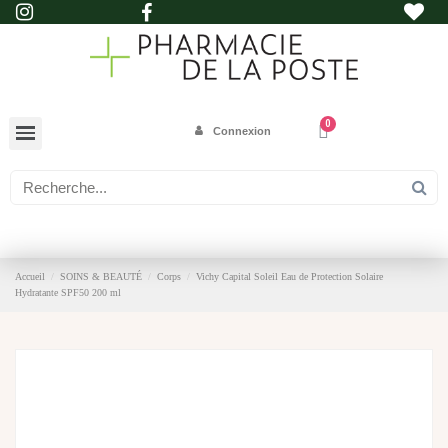
Connexion
Accueil
SOINS & BEAUTÉ
Corps
Vichy Capital Soleil Eau de Protection Solaire
Hydratante SPF50 200 ml