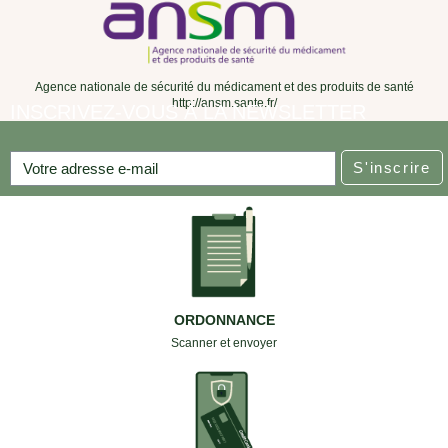
Agence nationale de sécurité du médicament et des produits de santé
http://ansm.sante.fr/
INSCRIVEZ-VOUS À LA NEWSLETTER
S'inscrire
ORDONNANCE
Scanner et envoyer