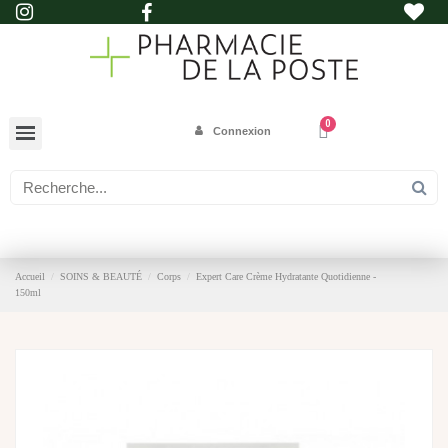
Connexion
Accueil
SOINS & BEAUTÉ
Corps
Expert Care Crème Hydratante Quotidienne -
150ml