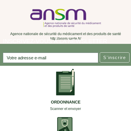
Agence nationale de sécurité du médicament et des produits de santé
http://ansm.sante.fr/
INSCRIVEZ-VOUS À LA NEWSLETTER
S'inscrire
ORDONNANCE
Scanner et envoyer