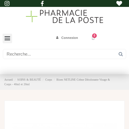
Connexion
Accueil
SOINS & BEAUTÉ
Corps
Bioes NETLINE Crème Décolorante Visage &
Corps - 40ml et 20ml