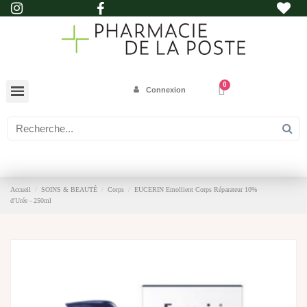
Connexion
Accueil
SOINS & BEAUTÉ
Corps
EUCERIN Emollient Corps Réparateur 10%
d'Urée - 250ml