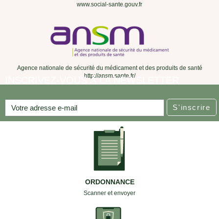
www.social-sante.gouv.fr
Agence nationale de sécurité du médicament et des produits de santé
http://ansm.sante.fr/
INSCRIVEZ-VOUS À LA NEWSLETTER
S'inscrire
ORDONNANCE
Scanner et envoyer