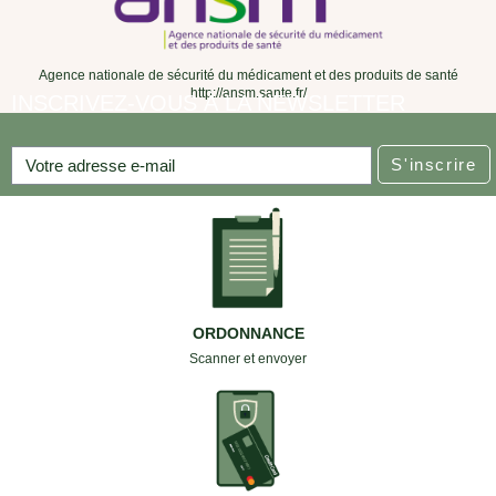
Agence nationale de sécurité du médicament et des produits de santé
http://ansm.sante.fr/
INSCRIVEZ-VOUS À LA NEWSLETTER
S'inscrire
ORDONNANCE
Scanner et envoyer