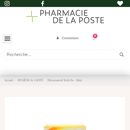
Connexion
Accueil
HYGIÈNE & SANTÉ
Décontractoll Roll-On - 50ml