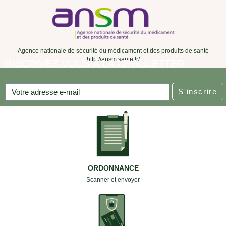
Agence nationale de sécurité du médicament et des produits de santé
http://ansm.sante.fr/
INSCRIVEZ-VOUS À LA NEWSLETTER
S'inscrire
ORDONNANCE
Scanner et envoyer