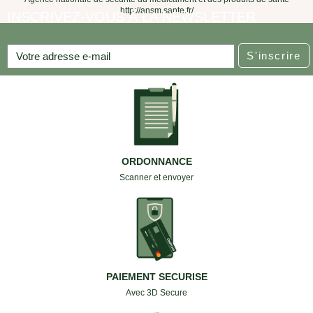
http://ansm.sante.fr/
INSCRIVEZ-VOUS À LA NEWSLETTER
S'inscrire
ORDONNANCE
Scanner et envoyer
PAIEMENT SECURISE
Avec 3D Secure