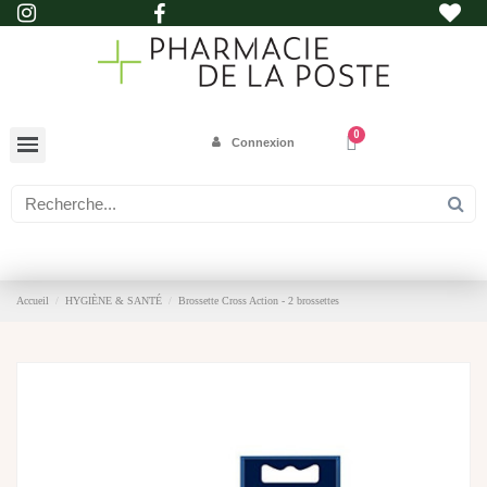
Connexion
Accueil
HYGIÈNE & SANTÉ
Brossette Cross Action - 2 brossettes