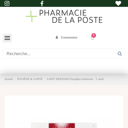
Connexion
Accueil
HYGIÈNE & SANTÉ
SAINT BERNARD Emplâtre Américain - 1 unité