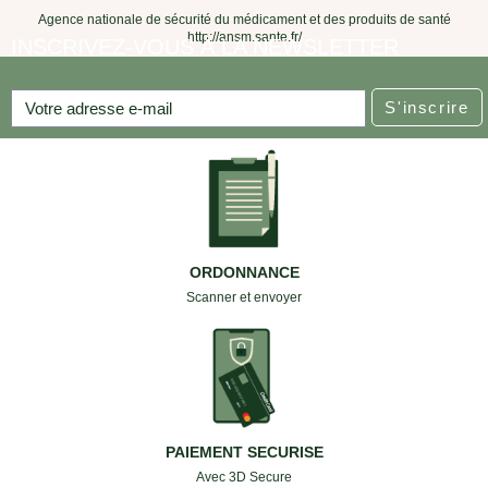
Agence nationale de sécurité du médicament et des produits de santé
http://ansm.sante.fr/
INSCRIVEZ-VOUS À LA NEWSLETTER
S'inscrire
ORDONNANCE
Scanner et envoyer
PAIEMENT SECURISE
Avec 3D Secure