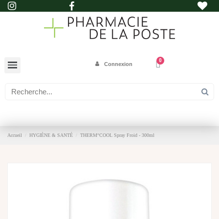
Connexion
Accueil
HYGIÈNE & SANTÉ
THERM°COOL Spray Froid - 300ml