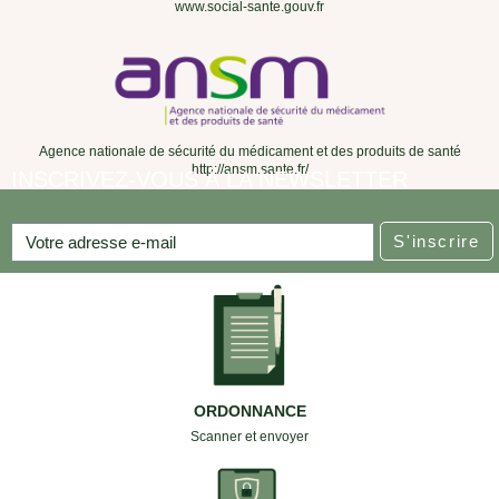
www.social-sante.gouv.fr
Agence nationale de sécurité du médicament et des produits de santé
http://ansm.sante.fr/
INSCRIVEZ-VOUS À LA NEWSLETTER
S'inscrire
ORDONNANCE
Scanner et envoyer