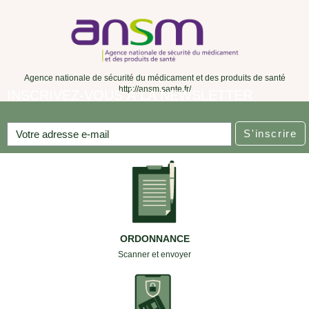
Agence nationale de sécurité du médicament et des produits de santé
http://ansm.sante.fr/
INSCRIVEZ-VOUS À LA NEWSLETTER
S'inscrire
ORDONNANCE
Scanner et envoyer