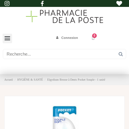
Connexion
Accueil
HYGIÈNE & SANTÉ
Elgydium Brosse à Dents Pocket Souple - 1 unité