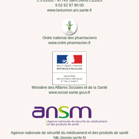
CS 61002 - 97743 Saint Denis CEDEX
9 02 62 97 90 00
www.lareunion.ars.sante.fr
Ordre national des pharmaciens
www.ordre.pharmacien.fr
Ministère des Affaires Sociales et de la Santé
www.social-sante.gouv.fr
Agence nationale de sécurité du médicament et des produits de santé
http://ansm.sante.fr/