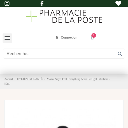
Connexion
Accueil
HYGIÈNE & SANTÉ
Manix Skyn Feel Everything Aqua Feel gel lubrifiant -
80ml