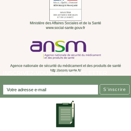
Ministère des Affaires Sociales et de la Santé
www.social-sante.gouv.fr
Agence nationale de sécurité du médicament et des produits de santé
http://ansm.sante.fr/
INSCRIVEZ-VOUS À LA NEWSLETTER
S'inscrire