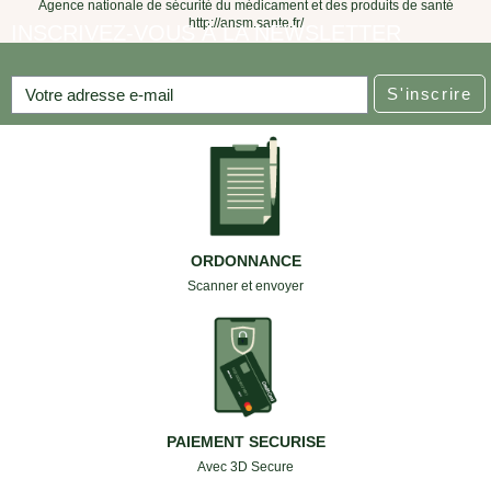
Agence nationale de sécurité du médicament et des produits de santé
http://ansm.sante.fr/
INSCRIVEZ-VOUS À LA NEWSLETTER
S'inscrire
ORDONNANCE
Scanner et envoyer
PAIEMENT SECURISE
Avec 3D Secure