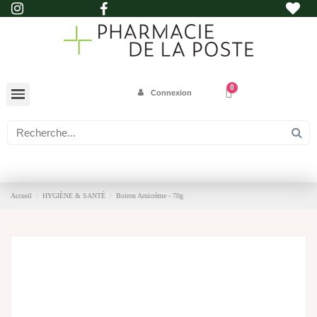
Connexion
Accueil
HYGIÈNE & SANTÉ
Boiron Arnicrème - 70g