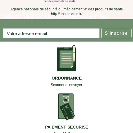
Agence nationale de sécurité du médicament et des produits de santé
http://ansm.sante.fr/
INSCRIVEZ-VOUS À LA NEWSLETTER
S'inscrire
ORDONNANCE
Scanner et envoyer
PAIEMENT SECURISE