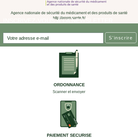
Agence nationale de sécurité du médicament et des produits de santé
http://ansm.sante.fr/
INSCRIVEZ-VOUS À LA NEWSLETTER
S'inscrire
ORDONNANCE
Scanner et envoyer
PAIEMENT SECURISE