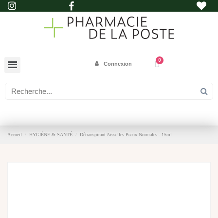
Connexion
Accueil
HYGIÈNE & SANTÉ
Détranspirant Aisselles Peaux Normales - 15ml