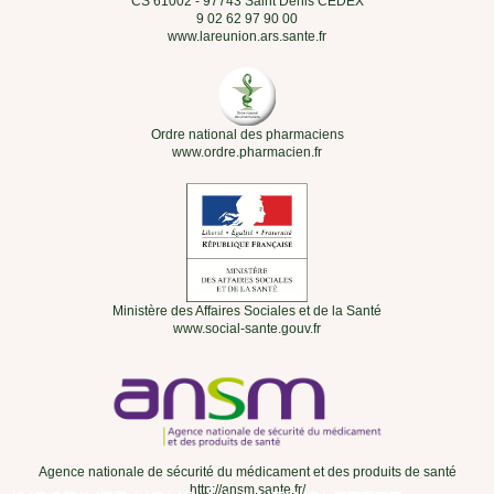
CS 61002 - 97743 Saint Denis CEDEX
9 02 62 97 90 00
www.lareunion.ars.sante.fr
Ordre national des pharmaciens
www.ordre.pharmacien.fr
Ministère des Affaires Sociales et de la Santé
www.social-sante.gouv.fr
Agence nationale de sécurité du médicament et des produits de santé
http://ansm.sante.fr/