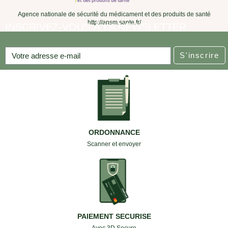
Agence nationale de sécurité du médicament et des produits de santé
http://ansm.sante.fr/
INSCRIVEZ-VOUS À LA NEWSLETTER
S'inscrire
ORDONNANCE
Scanner et envoyer
PAIEMENT SECURISE
Avec 3D Secure