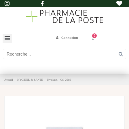
Connexion
Accueil
HYGIÈNE & SANTÉ
Hyalugel - Gel 20ml