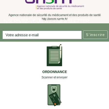
Agence nationale de sécurité du médicament et des produits de santé
http://ansm.sante.fr/
INSCRIVEZ-VOUS À LA NEWSLETTER
S'inscrire
ORDONNANCE
Scanner et envoyer