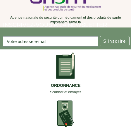
Agence nationale de sécurité du médicament et des produits de santé
http://ansm.sante.fr/
INSCRIVEZ-VOUS À LA NEWSLETTER
S'inscrire
ORDONNANCE
Scanner et envoyer