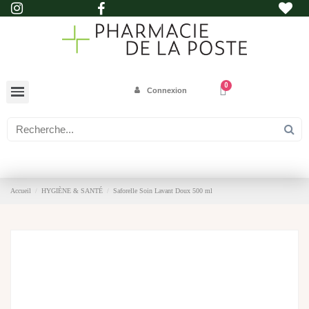
Connexion
Accueil
HYGIÈNE & SANTÉ
Saforelle Soin Lavant Doux 500 ml