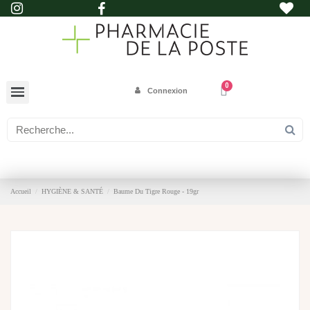
Connexion
Accueil
HYGIÈNE & SANTÉ
Baume Du Tigre Rouge - 19gr