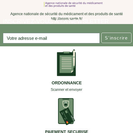
Agence nationale de sécurité du médicament et des produits de santé
http://ansm.sante.fr/
INSCRIVEZ-VOUS À LA NEWSLETTER
S'inscrire
ORDONNANCE
Scanner et envoyer
PAIEMENT SECURISE