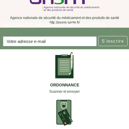
Agence nationale de sécurité du médicament et des produits de santé
http://ansm.sante.fr/
INSCRIVEZ-VOUS À LA NEWSLETTER
S'inscrire
ORDONNANCE
Scanner et envoyer