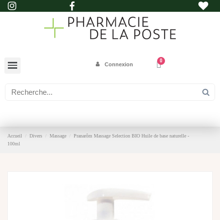
Connexion
Accueil
Divers
Massage
Pranarôm Massage Selection BIO Huile de base naturelle -
100ml