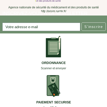
Agence nationale de sécurité du médicament et des produits de santé
http://ansm.sante.fr/
INSCRIVEZ-VOUS À LA NEWSLETTER
S'inscrire
ORDONNANCE
Scanner et envoyer
PAIEMENT SECURISE