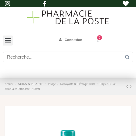
Connexion
Accueil
SOINS & BEAUTÉ
Visage
Nettoyants & Démaquillants
Phys-AC Eau
Micellaire Purifiante - 400ml