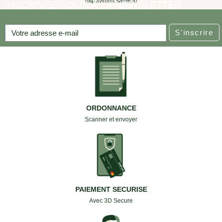
http://ansm.sante.fr/
INSCRIVEZ-VOUS À LA NEWSLETTER
S'inscrire
ORDONNANCE
Scanner et envoyer
PAIEMENT SECURISE
Avec 3D Secure