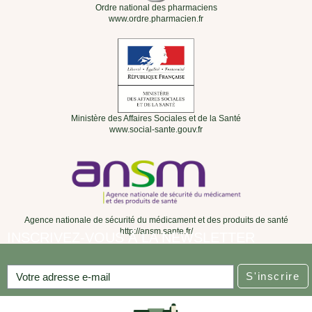
Ordre national des pharmaciens
www.ordre.pharmacien.fr
Ministère des Affaires Sociales et de la Santé
www.social-sante.gouv.fr
Agence nationale de sécurité du médicament et des produits de santé
http://ansm.sante.fr/
INSCRIVEZ-VOUS À LA NEWSLETTER
S'inscrire