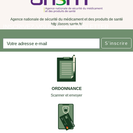
Agence nationale de sécurité du médicament et des produits de santé
http://ansm.sante.fr/
INSCRIVEZ-VOUS À LA NEWSLETTER
S'inscrire
ORDONNANCE
Scanner et envoyer