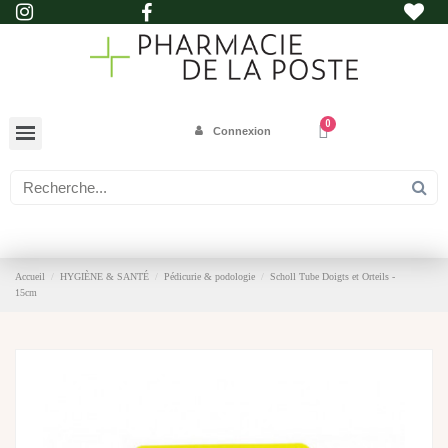
Connexion
Accueil
HYGIÈNE & SANTÉ
Pédicurie & podologie
Scholl Tube Doigts et Orteils -
15cm